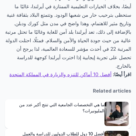
أيضًا، بخلاف الخيارات التعليمية الممتازة في أيرلندا، غالبًا ما
ستحظى بترحيب حار من شعبها الودود. وتتمتع البلاد بثقافة غنية
وتاريخ مثير للاهتمام، وهذا واضح في مدن مثل كورك ودبلن.
بالإضافة إلى ذلك، تعد أيرلندا بلد آمن للغاية وغالبًا ما تحتل مرتبة
عالية من حيث جودة الحياة والأمن والسلام. فمثلًا، احتلت الدولة
المرتبة 22 في أحدث مؤشر للسعادة العالمية، لذا يرجح أن
تحصل على تجربة إيجابية إذا اخترت أيرلندا كوجهة للدراسة
بالخارج.
اقرأ أيضًا:
أفضل 10 أماكن للتنزه والزيارة في المملكة المتحدة
Related articles
ما هي التخصصات الجامعية التي تنتج أكبر عدد من
المليونيرات؟
أفضل 10 دول للطلاب الدوليين للدراسة والعمل