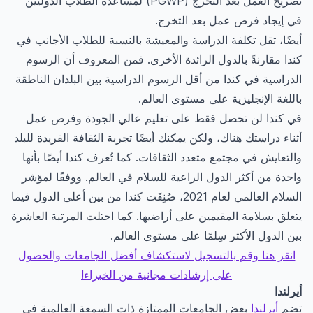
تصريح العمل بعد التخرج (PGWP) لمساعدة الطلاب الدوليين
في إيجاد فرص عمل بعد التخرج.
أيضًا، تقل تكلفة الدراسة والمعيشة بالنسبة للطلاب الأجانب في
كندا مقارنةً بالدول الرائدة الأخرى. فمن المعروف أن الرسوم
الدراسية في كندا من أقل الرسوم الدراسية بين البلدان الناطقة
باللغة الإنجليزية على مستوى العالم.
في كندا لن تحصل فقط على تعليم عالي الجودة وفرص عمل
أثناء دراستك هناك، ولكن يمكنك أيضًا تجربة الثقافة الفريدة للبلد
والتعايش في مجتمع متعدد الثقافات. كما تُعرف كندا أيضًا بأنها
واحدة من أكثر الدول الراعية للسلام في العالم. ووفقًا لمؤشر
السلام العالمي لعام 2021، صُنِفَت كندا من بين أعلى الدول فيما
يتعلق بسلامة المقيمين على أراضيها. كما احتلت المرتبة العاشرة
بين الدول الأكثر سِلمًا على مستوى العالم.
انقر هنا وقم بالتسجيل لاستكشاف أفضل الجامعات والحصول
على إرشادات مجانية من الخبراء!
أيرلندا
تضم
أيرلندا
بعض الجامعات الممتازة ذات السمعة العالمية في