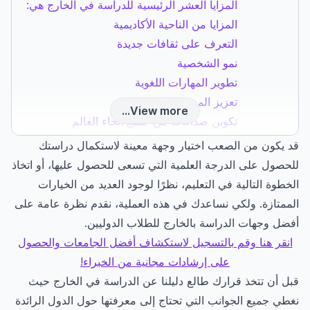
المزايا العشر الرئيسية للدراسة في الخارج هي:
المزايا من الناحية الأكاديمية
التعرف على ثقافات جديدة
نمو الشخصية
تطوير المهارات اللغوية
تعزيز المستقبل الوظيفي
View more...
تكوين صداقات من جميع أنحاء العالم
تطوير مهارات حل المشكلات
قد يكون من الصعب اختيار وجهة معينة لاستكمال دراستك
توسيع الآفاق
للحصول على الدرجة العلمية التي تسعى للحصول عليها، أو اتخاذ
تعلُم كيفية التكيف مع الظروف المحيطة
الخطوة التالية في التعليم، نظرًا لوجود العديد من الخيارات
بناء الثقة
الممتازة. ولكي نساعدك في هذه العملية، نقدم نظرة عامة على
الأسئلة الشائعة
أفضل وجهات الدراسة بالخارج للطلاب الدوليين.
انقر هنا وقم بالتسجيل لاستكشاف أفضل الجامعات والحصول
على إرشادات مجانية من الخبراء!
قبل أن تتخذ قرارك طالع دليلنا عن الدراسة في الخارج حيث
نغطي جميع الجوانب التي تحتاج إلى معرفتها حول الدول الرائدة