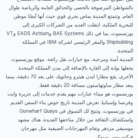
2. ما هي نسبة الطلاب الدوليين المسجلين في
بالشواطئ المرصوفة بالحصى والحدائق العامة والرياضة طوال
هذه الجامعة؟
العام، وتتمتع المدينة بماض بحري قوي حيث أنها أيضًا موطن
3. ما هي نسبة الطلاب الإناث إلى الطلاب في
للبحرية الملكية. انتقلت العديد من الشركات الكبرى إلى
جامعة بورتسموث؟
بورتسموث، بما في ذلك BAE Systems وEADS Astrium وVT
Shipbuilding والمقر الرئيسي لشركة IBM في المملكة
المتحدة.
المدينة آمنة ومرحبة، مع خيارات نقل رائعة. موقع بورتسموث
يجعلها بوابة إلى القارة بالإضافة إلى مدن المملكة المتحدة
الأخرى. يقع مطارا لندن هيثرو وجاتويك على بعد 70 دقيقة، بينما
يبعد مطار ساوثهامبتون مسافة 20 دقيقة فقط.
بورتسموث هو ميناء عبارات مهم يقدم خدمات إلى جزيرة وايت
وفرنسا وإسبانيا. تعرض المدينة تاريخ حوض بناء السفن القديم
في بورتسموث، وتتيح لك التسوق في Gunwharf Quays
واستكشاف الثقافة من خلال متاحفها العديدة. هناك مشهد
موسيقي مزدهر وتقام المهرجانات الصيفية مثل مهرجان
فيكتوريوس سنويًا.