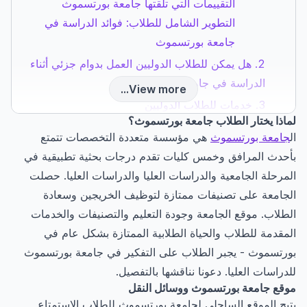
التقييمات التي تلقتها جامعة بورتسموث
التطوير الشامل للطلاب: فوائد الدراسة في
جامعة بورتسموث
هل يمكن للطلاب الدوليين العمل بدوام جزئي أثناء
الدراسة في جامعة بورتسموث؟
View more...
خدمات للطلاب الدوليين
لماذا يختار الطلاب جامعة بورتسموث؟
1. خدمات الإسكان
ال
جامعة بورتسموث
هي مؤسسة متعددة التخصصات تتمتع
2. دورات اللغة الإنجليزية
بأحدث المرافق وخمس كليات تقدم درجات بحثية تطبيقية في
3. الخدمات الطلابية
المرحلة الجامعية والدراسات العليا والدراسات العليا. حصلت
4. الخدمات الطبية
الجامعة على تصنيفات ممتازة لتوظيف الخريجين وسعادة
5. خدمات المكتبة
الطلاب. موقع الجامعة وجودة التعليم والتصنيفات والخدمات
6. خدمات تكنولوجيا المعلومات والاتصالات
المقدمة للطلاب والحياة الطلابية الممتازة بشكل عام في
الكلمات الأخيرة
بورتسموث - يجبر الطلاب على التفكير في جامعة بورتسموث
الأسئلة الشائعة
للدراسات العليا. دعونا نناقشها بالتفصيل.
1. هل المنح الدراسية متاحة للطلاب في جامعة
موقع جامعة بورتسموث ووسائل النقل
بورتسموث؟
يتيح الموقع الساحلي لجامعة بورتسموث للطلاب الاستمتاع