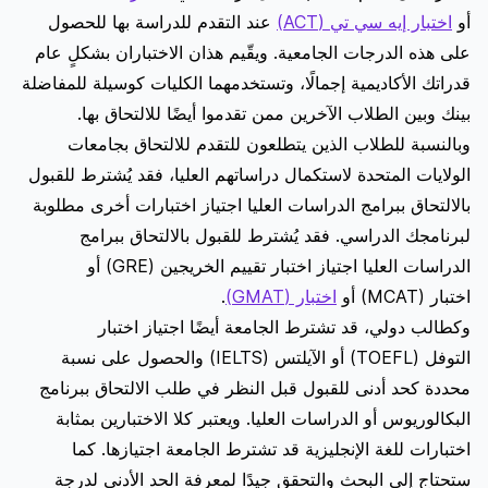
أو
اختبار إيه سي تي (ACT)
عند التقدم للدراسة بها للحصول
على هذه الدرجات الجامعية. ويقّيم هذان الاختباران بشكلٍ عام
قدراتك الأكاديمية إجمالًا، وتستخدمهما الكليات كوسيلة للمفاضلة
بينك وبين الطلاب الآخرين ممن تقدموا أيضًا للالتحاق بها.
وبالنسبة للطلاب الذين يتطلعون للتقدم للالتحاق بجامعات
الولايات المتحدة لاستكمال دراساتهم العليا، فقد يُشترط للقبول
بالالتحاق ببرامج الدراسات العليا اجتياز اختبارات أخرى مطلوبة
لبرنامجك الدراسي. فقد يُشترط للقبول بالالتحاق ببرامج
الدراسات العليا اجتياز اختبار تقييم الخريجين (GRE) أو
اختبار (MCAT) أو
اختبار (GMAT)
.
وكطالب دولي، قد تشترط الجامعة أيضًا اجتياز اختبار
التوفل (TOEFL) أو الآيلتس (IELTS) والحصول على نسبة
محددة كحد أدنى للقبول قبل النظر في طلب الالتحاق ببرنامج
البكالوريوس أو الدراسات العليا. ويعتبر كلا الاختبارين بمثابة
اختبارات للغة الإنجليزية قد تشترط الجامعة اجتيازها. كما
ستحتاج إلى البحث والتحقق جيدًا لمعرفة الحد الأدنى لدرجة