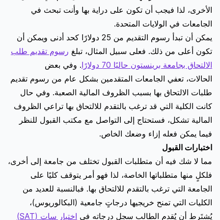
الأخرى، لذا فيجب أن تكون على دراية بها وأنت تبحث في
الجامعات في الولايات المتحدة.
يمكن أن تبدأ رسوم التقديم من 25 دولارًا كحد أدنى ويمكن أن
تكون أعلى من ذلك. فعلى سبيل المثال، تبلغ
رسوم تقديم طلب
الالتحاق بجامعة برينستون حاليًا 70 دولارًا
. وفي بعض
الحالات، تعفي الجامعات المتقدمين بشكل عام من رسوم تقديم
طلبات الالتحاق بها بسبب الظروف المالية الصعبة. وفي حال
كانت الكلية التي قد ترغب بالتقدم للالتحاق بها تراعي الظروف
المالية تشكل، فستحتاج إلى التواصل مع مكتب القبول للنظر
فيما يمكن فعله إزاء وضعك الخاص.
اختبارات القبول
مما لا شك فيه أن متطلبات القبول تختلف من جامعة إلى أخرى،
فلكلٍ منها متطلباتها الخاصة، لذا فهو أمر يتوقف كليًا على
الجامعة التي ترغب بالتقدم للالتحاق بها. فبالنسبة للعديد من
الكليات التي تمنح خريجيها درجاتٍ جامعية (البكالوريوس)،
يُشتَرط أن يُقدم الطالب سجل درجاته في
اختبار سات (SAT)